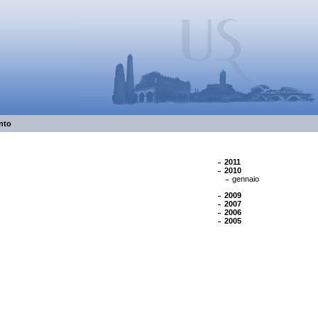
nto
2011
2010
gennaio
2009
2007
2006
2005