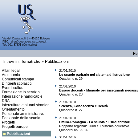
Via de’ Castagnoli,1 – 40126 Bologna
PEC:
drer@postacert.istruzione.it
Tel: 051-37851 (Centralino)
Ho
Ti trovi in:
Tematiche
»
Pubblicazioni
Affari legali
21/01/2010
Autonomia
Le scuole paritarie nel sistema di istruzione
Quaderno n. 29
Comunicati stampa
Dirigenti scolastici
21/01/2010
Eventi culturali
Essere docenti - Manuale per insegnanti neoassu
Formazione in servizio
Quaderno n. 28
Integrazione handicap e
DSA
21/01/2010
Intercultura e alunni stranieri
Scienza, Conoscenza e Realtà
Orientamento
Quaderno n. 27
Personale amministrativo
Personale della scuola
21/01/2010
Emilia-Romagna - La scuola e i suoi territori
Progetti
Rapporto regionale 2008 sul sistema educativo
Progetti europei
Quaderni nn. 25-26
Pubblicazioni
21/01/2010