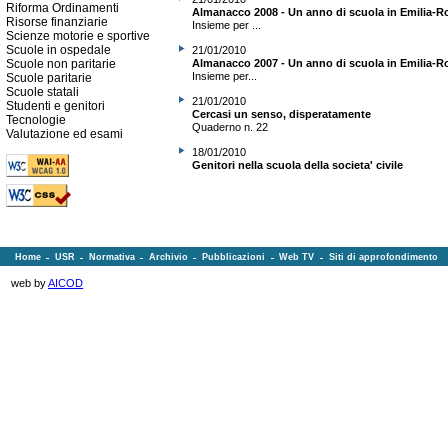
Riforma Ordinamenti
Almanacco 2008 - Un anno di scuola in Emilia-
Risorse finanziarie
Insieme per ...
Scienze motorie e sportive
Scuole in ospedale
21/01/2010
Almanacco 2007 - Un anno di scuola in Emilia-
Scuole non paritarie
Insieme per...
Scuole paritarie
Scuole statali
21/01/2010
Studenti e genitori
Cercasi un senso, disperatamente
Tecnologie
Quaderno n. 22
Valutazione ed esami
18/01/2010
Genitori nella scuola della societa' civile
Home
USR
Normativa
Archivio
Pubblicazioni
Web TV
Siti di approfondimento
web by
AICOD