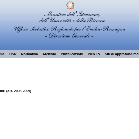
me
USR
Normativa
Archivio
Pubblicazioni
Web TV
Siti di approfondime
nti (a.s. 2008-2009)