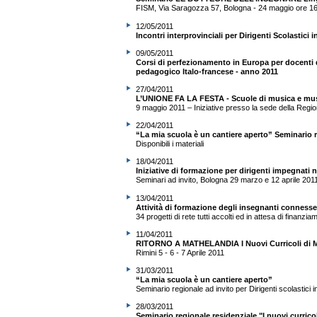
FISM, Via Saragozza 57, Bologna - 24 maggio ore 1
12/05/2011
Incontri interprovinciali per Dirigenti Scolastici i
09/05/2011
Corsi di perfezionamento in Europa per docenti d
pedagogico Italo-francese - anno 2011
27/04/2011
L’UNIONE FA LA FESTA - Scuole di musica e mus
9 maggio 2011 – Iniziative presso la sede della Reg
22/04/2011
“La mia scuola è un cantiere aperto” Seminario r
Disponibili i materiali
18/04/2011
Iniziative di formazione per dirigenti impegnati n
Seminari ad invito, Bologna 29 marzo e 12 aprile 201
13/04/2011
Attività di formazione degli insegnanti connesse 
34 progetti di rete tutti accolti ed in attesa di finanzia
11/04/2011
RITORNO A MATHELANDIA I Nuovi Curricoli di Mat
Rimini 5 - 6 - 7 Aprile 2011
31/03/2011
“La mia scuola è un cantiere aperto”
Seminario regionale ad invito per Dirigenti scolastici
28/03/2011
Seminario regionale residenziale "I nuovi currico