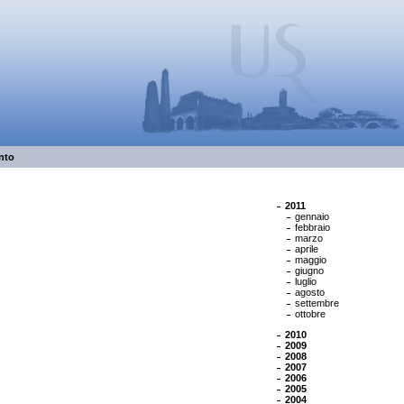
nto
2011
gennaio
febbraio
marzo
aprile
maggio
giugno
luglio
agosto
settembre
ottobre
2010
2009
2008
2007
2006
2005
2004