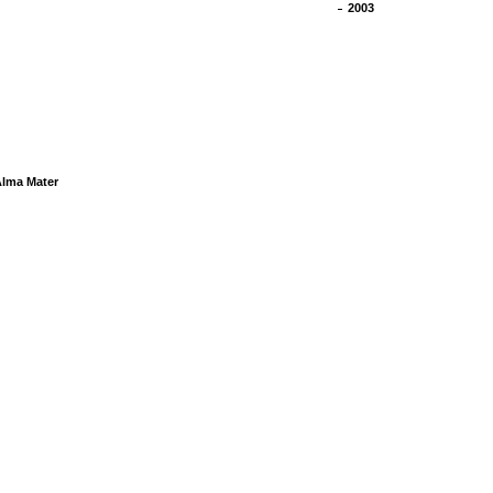
2003
Alma Mater