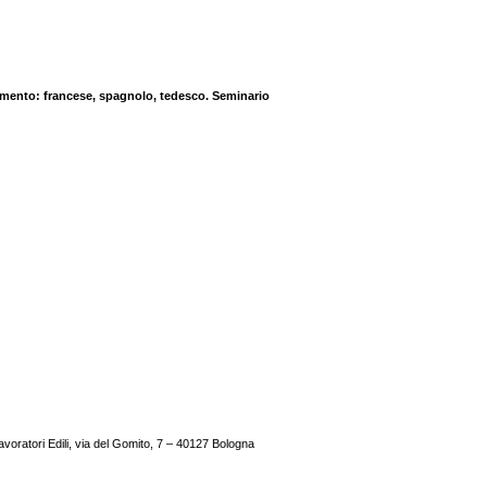
namento: francese, spagnolo, tedesco. Seminario
Lavoratori Edili, via del Gomito, 7 – 40127 Bologna