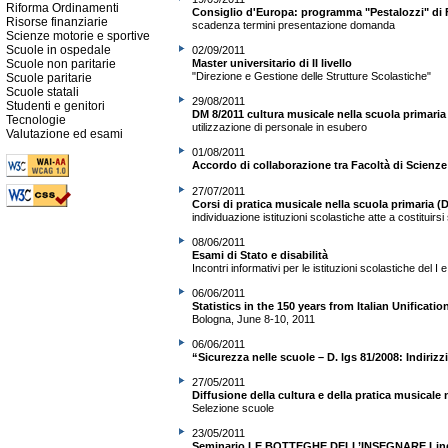
Riforma Ordinamenti
Consiglio d'Europa: programma "Pestalozzi" di
Risorse finanziarie
scadenza termini presentazione domanda
Scienze motorie e sportive
Scuole in ospedale
02/09/2011
Master universitario di II livello
Scuole non paritarie
"Direzione e Gestione delle Strutture Scolastiche"
Scuole paritarie
Scuole statali
29/08/2011
Studenti e genitori
DM 8/2011 cultura musicale nella scuola primaria
Tecnologie
utilizzazione di personale in esubero
Valutazione ed esami
01/08/2011
Accordo di collaborazione tra Facoltà di Scienz
27/07/2011
Corsi di pratica musicale nella scuola primaria (D
individuazione istituzioni scolastiche atte a costitui
08/06/2011
Esami di Stato e disabilità
Incontri informativi per le istituzioni scolastiche del I e 
06/06/2011
Statistics in the 150 years from Italian Unificatio
Bologna, June 8-10, 2011
06/06/2011
“Sicurezza nelle scuole – D. lgs 81/2008: Indirizz
27/05/2011
Diffusione della cultura e della pratica musicale 
Selezione scuole
23/05/2011
Seminario LE BOTTEGHE DELL’INSEGNARE Ling