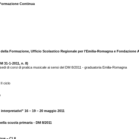
 Formazione Continua
e della Formazione, Ufficio Scolastico Regionale per l'Emilia-Romagna e Fondazione 
M 31-1-2011, n. 8)
rsi sedi di corsi di pratica musicale ai sensi del DM 8/2011 - graduatoria Emilia-Romagna
II ciclo
n
i interpretativi” 16 – 19 – 20 maggio 2011
nella scuola primaria - DM 8/2011
ue – CLIL