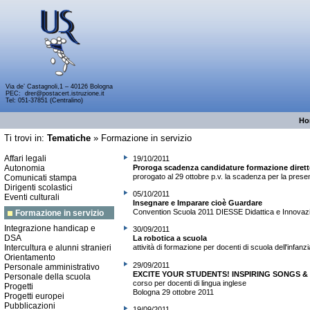
Via de’ Castagnoli,1 – 40126 Bologna
PEC:
drer@postacert.istruzione.it
Tel: 051-37851 (Centralino)
Ho
Ti trovi in:
Tematiche
»
Formazione in servizio
Affari legali
19/10/2011
Autonomia
Proroga scadenza candidature formazione direttor
prorogato al 29 ottobre p.v. la scadenza per la pres
Comunicati stampa
Dirigenti scolastici
05/10/2011
Eventi culturali
Insegnare e Imparare cioè Guardare
Convention Scuola 2011 DIESSE Didattica e Innovazi
Formazione in servizio
Integrazione handicap e
30/09/2011
DSA
La robotica a scuola
Intercultura e alunni stranieri
attività di formazione per docenti di scuola dell'infanzi
Orientamento
29/09/2011
Personale amministrativo
EXCITE YOUR STUDENTS! INSPIRING SONGS & 
Personale della scuola
corso per docenti di lingua inglese
Progetti
Bologna 29 ottobre 2011
Progetti europei
Pubblicazioni
19/09/2011