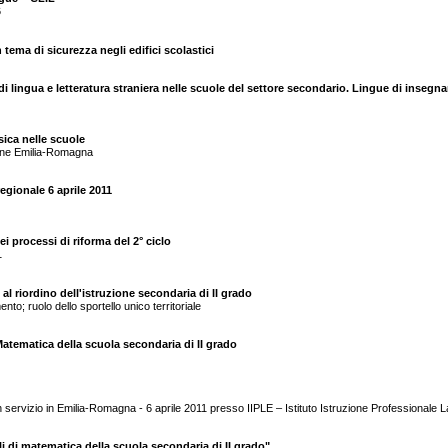
6
n tema di sicurezza negli edifici scolastici
i lingua e letteratura straniera nelle scuole del settore secondario. Lingue di inseg
ica nelle scuole
ione Emilia-Romagna
egionale 6 aprile 2011
ei processi di riforma del 2° ciclo
1
al riordino dell'istruzione secondaria di II grado
mento; ruolo dello sportello unico territoriale
ematica della scuola secondaria di II grado
 in servizio in Emilia-Romagna - 6 aprile 2011 presso IIPLE – Istituto Istruzione Professionale 
li di matematica della scuola secondaria di II grado"