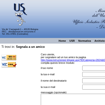
Via de’ Castagnoli,1 – 40126 Bologna
PEC:
drer@postacert.istruzione.it
Tel: 051-37851 (Centralino)
Home
USR
Normativa
Archivio
Ti trovi in:
Segnala a un amico
Caro utente,
per segnalare ad un tuo amico la pagina
http://www.istruzioneer.it/page.asp?IDCategoria=2824
compila questo breve modulo:
il tuo nome
la tua e-mail
il nome del destinatario
la sua e-mail
messaggio (opzionale)