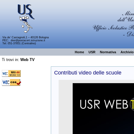
Via de’ Castagnoli,1 – 40126 Bologna
PEC:
drer@postacert.istruzione.it
Tel: 051-37851 (Centralino)
Home
USR
Normativa
Archivio
Ti trovi in:
Web TV
Contributi video delle scuole