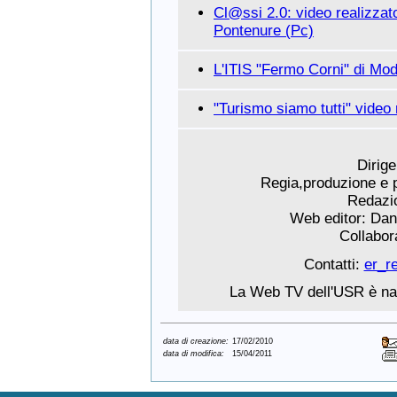
Cl@ssi 2.0: video realizzato
Pontenure (Pc)
L'ITIS "Fermo Corni" di Mo
"Turismo siamo tutti" video 
Dirige
Regia,produzione e 
Redazio
Web editor: Dani
Collabora
Contatti:
er_r
La Web TV dell'USR è nat
data di creazione:
17/02/2010
data di modifica:
15/04/2011