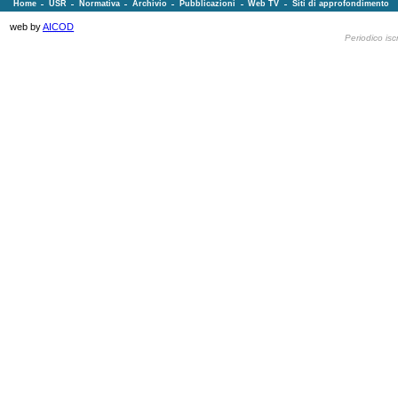
Home
USR
Normativa
Archivio
Pubblicazioni
Web TV
Siti di approfondimento
web by
AICOD
Periodico isc