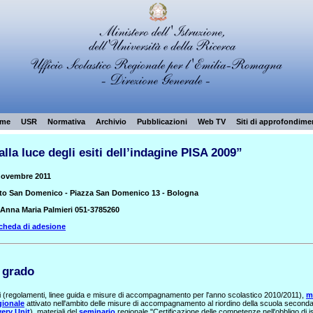
me
USR
Normativa
Archivio
Pubblicazioni
Web TV
Siti di approfondime
alla luce degli esiti dell’indagine PISA 2009”
novembre 2011
to San Domenico - Piazza San Domenico 13 - Bologna
 Anna Maria Palmieri 051-3785260
cheda di adesione
 grado
i (regolamenti, linee guida e misure di accompagnamento per l'anno scolastico 2010/2011),
ma
ionale
attivato nell'ambito delle misure di accompagnamento al riordino della scuola secondar
very Unit
), materiali del
seminario
regionale "Certificazione delle competenze nell'obbligo di i