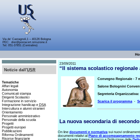
Via de’ Castagnoli,1 – 40126 Bologna
PEC:
drer@postacert.istruzione.it
Tel: 051-37851 (Centralino)
Ho
23/09/2011
“Il sistema scolastico regionale 
Notizie dall'
USR
Convegno Regionale - 7 
Tematiche
Affari legali
Salone Bolognini Conven
Autonomia
Comunicati stampa
Segreteria Organizzativa:
Dirigenti Scolastici
Formazione in servizio
Scarica il programma
-
S
Integrazione handicap e
DSA
Intercultura
e alunni stranieri
Orientamento
Personale amministrativo
Personale della scuola
La nuova secondaria di secondo
Progetti
Progetti europei
Pubblicazioni
On line
documenti e normativa
sui nuovi ordinament
Riforma Ordinamenti
documenti relativi al
Piano di accompagnamento reg
Risorse finanziarie
svolti durante il mese di marzo e l'istituzione delle
Deli