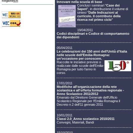
Regione
ER
Innovare nella scuola di base
Conclusi i seminari "
Case dei
Saperi
", in distribuzione il volume di
sintesi "
Dalle Indicazioni al
curricolo. Il contributo della
ricerca nel primo ciclo
"
19/04/2011
Codici disciplinari e Codice di comportamento
dei dipendenti
05/04/2011
Le celebrazioni dei 150 anni dell’Unità d’Italia
nelle scuole dell’Emilia-Romagna:
un’occasione per conoscere.
Raccolte le iniziative previste o
realizzate dalle scuole dell'Emilia-
Romagna per tutto l'anno in
corso.
17/01/2011
Modifiche all'organizzazione della rete
scolastica e all'offerta formativa regionale -
Anno Scolastico 2011/2012
Emanato dal Direttore Generale dell'Ufficio
Scolastico Regionale per l'Emilia-Romagna il
Decreto n.2 dell'11 gennaio 2011
10/01/2011
Classi 2.0_Anno scolastico 2010/2011
Convegni, Materiali, Bandi
15/10/2010