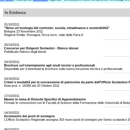
In Evidenza
31/10/2011
"Verso un’ecologia del curricolo: scuola, cittadinanza e sostenibilità"
Bologna 23 Novembre 2011
Regione Emilia- Romagna Terza torre, viale della Fiera 8
25/10/2011
Concorso per Dirigenti Scolastici - Elenco idonei
Pubblicato l'elenco degli idonei
24/10/2011
Brochure sul'orientamento agli studi tecnici e professionali
Disponibile per il download la brochure sulla nuova istruzione tecnica e professionale
20/10/2011
Criteri e modalità per la concessione di patrocinio da parte dell’Ufficio Scolastic
Nota prot. n. 18386 del 20 Ottobre 2011
17/10/2011
Master in tema di Disturbi Specifici di Apprendimento
Firmate le convenzioni con le Facoltà di Scienze della Formazione delle Università di Bo
14/10/2011
Incremento dei posti di sostegno
L’Ufficio Scolastico Regionale assegna 303 nuovi posti di sostegno per l'anno scolastico 
06/10/2011