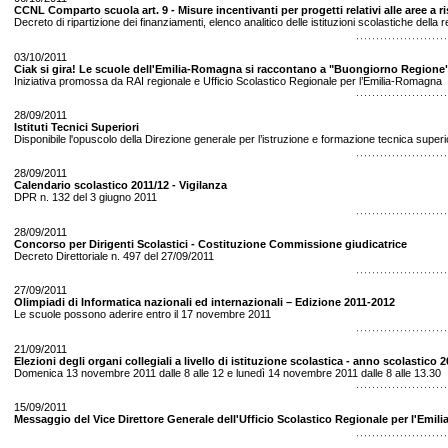
CCNL Comparto scuola art. 9 - Misure incentivanti per progetti relativi alle aree a
Decreto di ripartizione dei finanziamenti, elenco analitico delle istituzioni scolastiche dell
03/10/2011
Ciak si gira! Le scuole dell'Emilia-Romagna si raccontano a "Buongiorno Regione"
Iniziativa promossa da RAI regionale e Ufficio Scolastico Regionale per l’Emilia-Romagna
28/09/2011
Istituti Tecnici Superiori
Disponibile l'opuscolo della Direzione generale per l’istruzione e formazione tecnica superio
28/09/2011
Calendario scolastico 2011/12 - Vigilanza
DPR n. 132 del 3 giugno 2011
28/09/2011
Concorso per Dirigenti Scolastici - Costituzione Commissione giudicatrice
Decreto Direttoriale n. 497 del 27/09/2011
27/09/2011
Olimpiadi di Informatica nazionali ed internazionali – Edizione 2011-2012
Le scuole possono aderire entro il 17 novembre 2011
21/09/2011
Elezioni degli organi collegiali a livello di istituzione scolastica - anno scolastico 
Domenica 13 novembre 2011 dalle 8 alle 12 e lunedì 14 novembre 2011 dalle 8 alle 13.30
15/09/2011
Messaggio del Vice Direttore Generale dell'Ufficio Scolastico Regionale per l'Emil