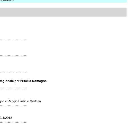
o Regionale per l’Emilia Romagna
logna e Reggio Emilia e Modena
2011/2012