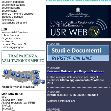
Scuole in ospedale
Scuole non paritarie
Scuole paritarie
Scuole statali
Scienze motorie e sportive
Studenti e genitori
Tecnologie
Valutazione ed esami
USR
Interventi del Direttore
Ufficio Stampa
Organizzazione
Redazione
23/09/2011
Servizio Marconi TSI
Come raggiungerci
23/09/2011
Concorso Ordinario per Dirigenti Scolastici
Online la pagine del Concorso per Dirigenti
Scolastici.
Ultimo aggiornamento 25 ottobre
2011
23/09/2011
Link istituzionali
Istituti Tecnici (ITS) in Emilia-Romagna
MIUR
ANSAS
(ex
Indire
)
Materiali e informazioni
ANSAS
regionale (ex
IRRE
)
INVALSI
Scuola
ER
05/07/2011